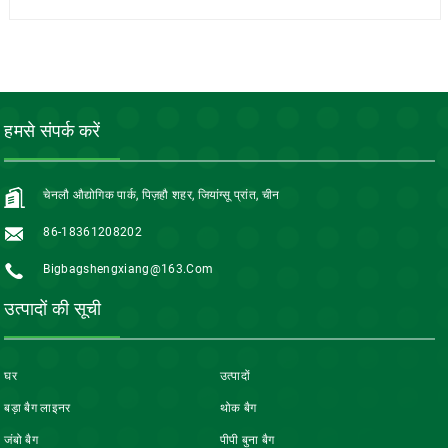
हमसे संपर्क करें
चेनलौ औद्योगिक पार्क, पिज़हौ शहर, जियांग्सू प्रांत, चीन
86-18361208202
Bigbagshengxiang@163.com
उत्पादों की सूची
घर
उत्पादों
बड़ा बैग लाइनर
थोक बैग
जंबो बैग
पीपी बुना बैग