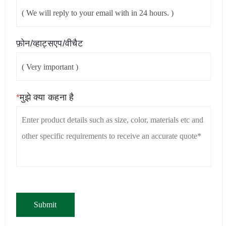
फ़ोन/व्हाट्सएप/वीचैट
*
मुझे क्या कहना है