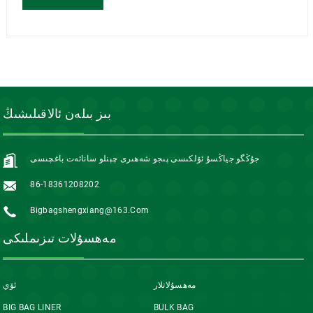
بىز بىلەن ئالاقىلىشىڭ
جۇڭگو جياڭسۇ ئۆلكىسى پىجو شەھىرى چېنلو سانائەت باغچىسى
86-18361208202
Bigbagshengxiang@163.com
مەھسۇلات تىزىملىكى
مەھسۇلاتلار
ئۆي
BIG BAG LINER
BULK BAG