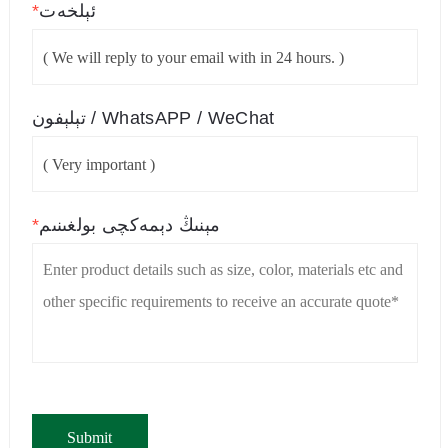
ئېلخەت
*
تېلېفون / WhatsAPP / WeChat
مېنىڭ دېمەكچى بولغىنىم
*