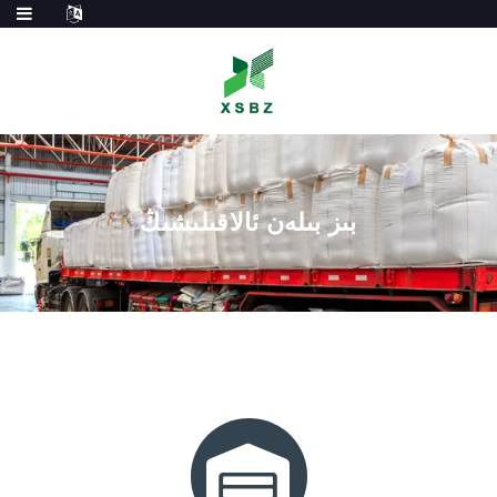
بىز بىلەن ئالاقىلىشىڭ