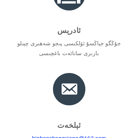
ئادرېس
جۇڭگو جياڭسۇ ئۆلكىسى پىجو شەھىرى چېنلو
بازىرى سانائەت باغچىسى
ئېلخەت