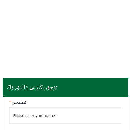
ئۇچۇرىڭىزنى قالدۇرۇڭ
ئىسمى
*