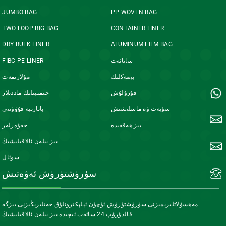
JUMBO BAG
PP WOVEN BAG
TWO LOOP BIG BAG
CONTAINER LINER
DRY BULK LINER
ALUMINUM FILM BAG
سانائەت
FIBC PE LINER
يېمەكلىك
مۇلازىمەت
قۇرۇلۇش
خىمىيىلىك ماددىلار
سۈپەت ۋە ماسلىشىش
باتارېيە قۇۋۋىتى
بىز ھەققىدە
خەۋەرلەر
بىز بىلەن ئالاقىلىشىڭ
سوئال
سۈرۈشتۈرۈش ئەۋەتىش
مەھسۇلاتلىرىمىزنى سۈرۈشتۈرۈش ئۈچۈن ئېلېكترونلۇق خەتلىرىڭىزنى بىزگە
قالدۇرۇپ 24 سائەت ئىچىدە بىز بىلەن ئالاقىلىشىڭ.