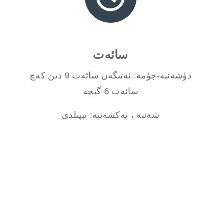
سائەت
دۈشەنبە-جۈمە: ئەتىگەن سائەت 9 دىن كەچ
سائەت 6 گىچە
شەنبە ، يەكشەنبە: يېپىلدى