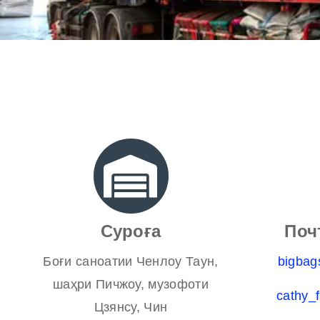
Суроға
Поч
Боғи саноатии Ченлоу Таун,
bigba
шаҳри Пичжоу, музофоти
cathy_
Цзянсу, Чин