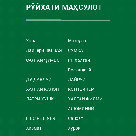
РӮЙХАТИ МАҲСУЛОТ
Хона
Маҳсулот
Лайнери BIG BAG
СУМКА
САЛТАИ ҶУМБО
PP Халтаи
Бофандагӣ
ДУ ДАВЛАИ
ЛАЙРАИ
ХАЛТАИ КАЛОН
КОНТЕЙНЕР
ЛАТРИ ХУШК
ХАЛТАИ ФИЛМИ
АЛЮМИНИЙ
FIBC PE LINER
Саноат
Хизмат
Хӯрок