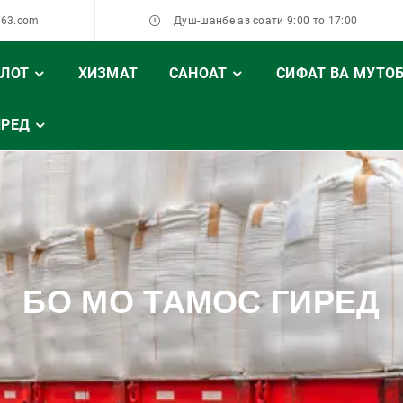
163.com
Душ-шанбе аз соати 9:00 то 17:00
ЛОТ
ХИЗМАТ
САНОАТ
СИФАТ ВА МУТО
ИРЕД
БО МО ТАМОС ГИРЕД