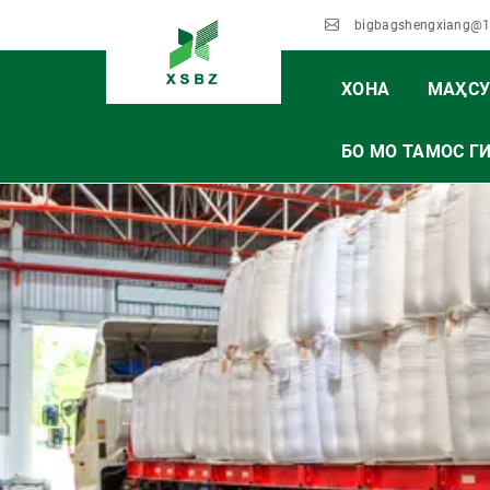
bigbagshengxiang@
ХОНА
МАҲСУ
БО МО ТАМОС Г