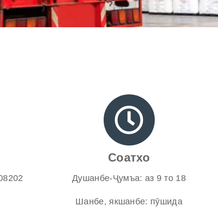
Соатхо
208202
Душанбе-Ҷумъа: аз 9 то 18
Шанбе, якшанбе: пӯшида