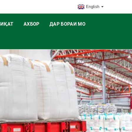
English
БИҚАТ
АХБОР
ДАР БОРАИ МО