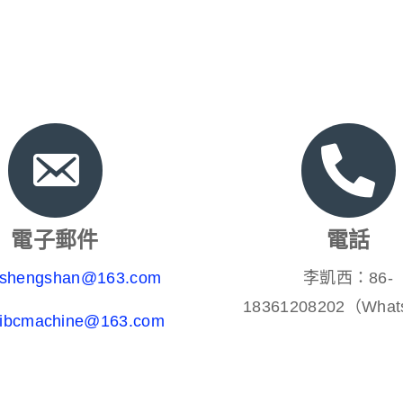
電子郵件
電話
gshengshan@163.com
李凱西：86-
18361208202（Wha
fibcmachine@163.com