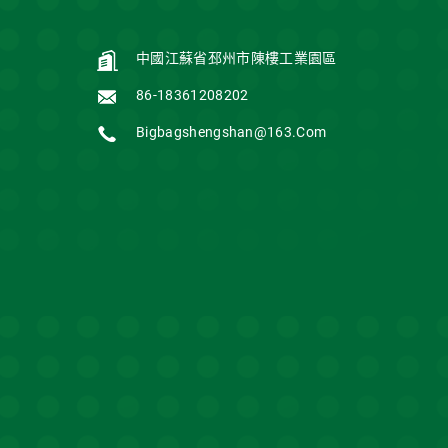
中國江蘇省邳州市陳樓工業園區
86-18361208202
Bigbagshengshan@163.com