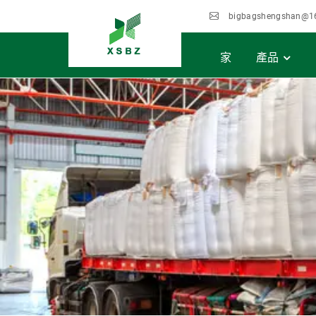
bigbagshengshan@1
家
產品