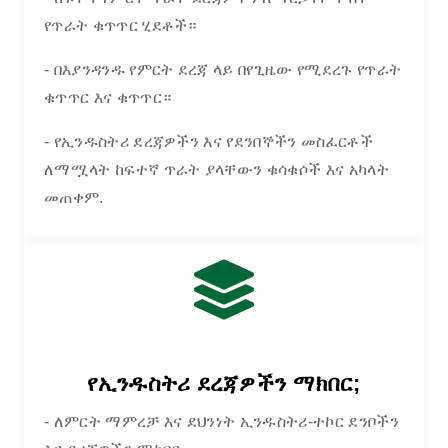
የጥራት ቁጥጥር ሂደቶች።
- በእያንዳንዱ የምርት ደረጃ ላይ በየጊዜው የሚደረጉ የጥራት
ቁጥጥር እና ቁጥጥር።
- የኢንዱስትሪ ደረጃዎችን እና የደንበኞችን መስፈርቶች
ለማሟላት ከፍተኛ ጥራት ያላቸውን ቁሳቁሶች እና አካላት
መጠቀም.
የኢንዱስትሪ ደረጃዎችን ማክበር;
- ለምርት ማምረቻ እና ደህንነት ኢንዱስትሪ-ተኮር ደንቦችን