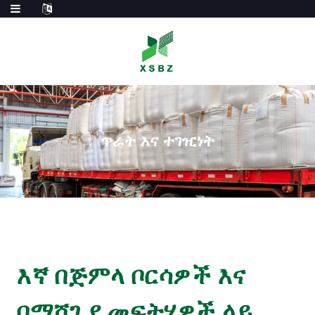
ጥራት እና ተገዢነት
እኛ በጅምላ ቦርሳዎች እና
በማሸጊያ መፍትሄዎች ላይ