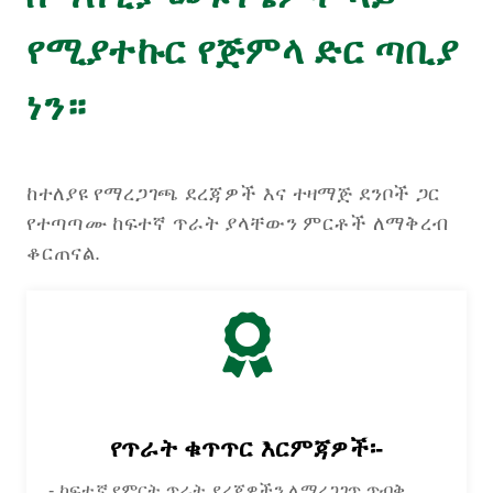
የሚያተኩር የጅምላ ድር ጣቢያ
ነን።
ከተለያዩ የማረጋገጫ ደረጃዎች እና ተዛማጅ ደንቦች ጋር
የተጣጣሙ ከፍተኛ ጥራት ያላቸውን ምርቶች ለማቅረብ
ቆርጠናል.
የጥራት ቁጥጥር እርምጃዎች፡-
- ከፍተኛ የምርት ጥራት ደረጃዎችን ለማረጋገጥ ጥብቅ