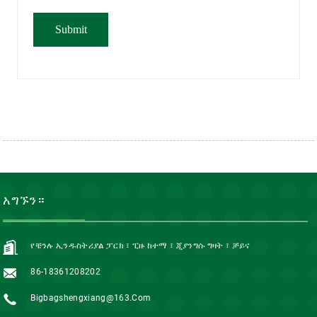
አግኙን።
የቼንሉ ኢንዱስትሪያል ፓርክ ፣ ፒዙ ከተማ ፣ ጂያንግሱ ግዛት ፣ ቻይና
86-18361208202
Bigbagshengxiang@163.com