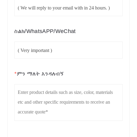
ስልክ/WhatsAPP/WeChat
*
ምን ማለት እንዳለብኝ