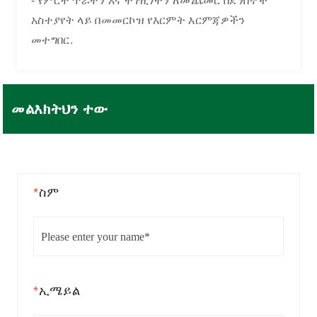
- የምርት ጥራትን እና ተገዢነትን ለመጨመር በደንበኞች
አስተያየት ላይ በመመርኮዝ የእርምት እርምጃዎችን
መተግበር.
መልእክትህን ተው
*
ስም
*
ኢሜይል