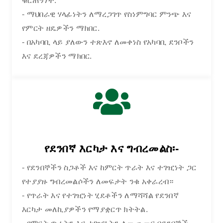
ቁርጠኝነት.
- ማህበራዊ ሃላፊነትን ለማረጋገጥ የስነምግባር ምንጭ እና
የምርት ዘዴዎችን ማክበር.
- በአካባቢ ላይ ያለውን ተጽእኖ ለመቀነስ የአካባቢ ደንቦችን
እና ደረጃዎችን ማክበር.
ቤት
ጥራት እና ተገዢነት
የደንበኛ እርካታ እና ግብረመልስ፡-
- የደንበኞችን ስጋቶች እና ከምርት ጥራት እና ተገዢነት ጋር
የተያያዙ ግብረመልሶችን ለመፍታት ንቁ አቀራረብ።
- የጥራት እና የተገዢነት ሂደቶችን ለማሻሻል የደንበኛ
እርካታ መለኪያዎችን የማያቋርጥ ክትትል.