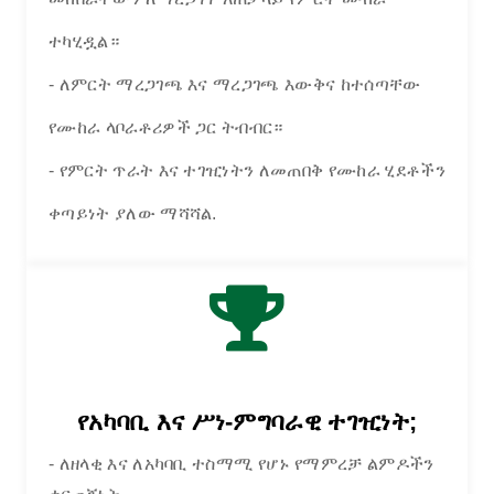
ተካሂዷል።
- ለምርት ማረጋገጫ እና ማረጋገጫ እውቅና ከተሰጣቸው
የሙከራ ላቦራቶሪዎች ጋር ትብብር።
- የምርት ጥራት እና ተገዢነትን ለመጠበቅ የሙከራ ሂደቶችን
ቀጣይነት ያለው ማሻሻል.
የአካባቢ እና ሥነ-ምግባራዊ ተገዢነት;
- ለዘላቂ እና ለአካባቢ ተስማሚ የሆኑ የማምረቻ ልምዶችን