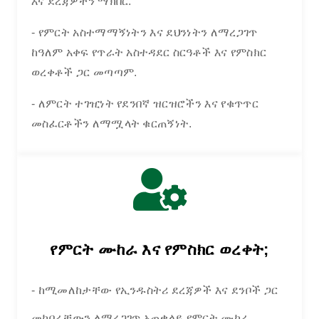
እና ደረጃዎችን ማክበር.
- የምርት አስተማማኝነትን እና ደህንነትን ለማረጋገጥ
ከዓለም አቀፍ የጥራት አስተዳደር ስርዓቶች እና የምስክር
ወረቀቶች ጋር መጣጣም.
- ለምርት ተገዢነት የደንበኛ ዝርዝሮችን እና የቁጥጥር
መስፈርቶችን ለማሟላት ቁርጠኝነት.
የምርት ሙከራ እና የምስክር ወረቀት;
- ከሚመለከታቸው የኢንዱስትሪ ደረጃዎች እና ደንቦች ጋር
መከበራቸውን ለማረጋገጥ አጠቃላይ የምርት ሙከራ