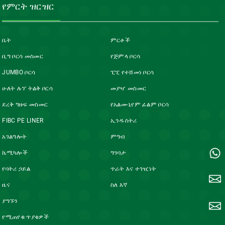
የምርት ዝርዝር
ቤት
ምርቶች
ቢግ ቦርሳ መስመር
የጅምላ ቦርሳ
JUMBO ቦርሳ
ፒፒ የተሸመነ ቦርሳ
ሁለት ሉፕ ትልቅ ቦርሳ
መያዣ መስመር
ደረቅ ግዙፍ መስመር
የአልሙኒየም ፊልም ቦርሳ
FIBC PE LINER
ኢንዱስትሪ
አገልግሎት
ምግብ
ኬሚካሎች
ግንባታ
የባትሪ ኃይል
ጥራት እና ተገዢነት
ዜና
ስለ እኛ
ያግኙን
የሚጠየቁ ጥያቄዎች