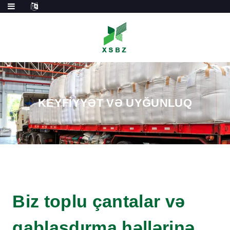
KEYFIYYƏT VƏ UYĞUNLUQ
Biz toplu çantalar və
qablaşdırma həllərinə