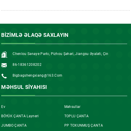
BIZIMLƏ ƏLAQƏ SAXLAYIN
Chenlou Sənaye Parkı, Pizhou Şəhəri, Jiangsu Əyaləti, Çin
86-18361208202
Bigbagshengxiang@163.com
MƏHSUL SIYAHISI
Ev
Məhsullar
BÖYÜK ÇANTA Layneri
TOPLU ÇANTA
JUMBO ÇANTA
PP TOXUNMUŞ ÇANTA