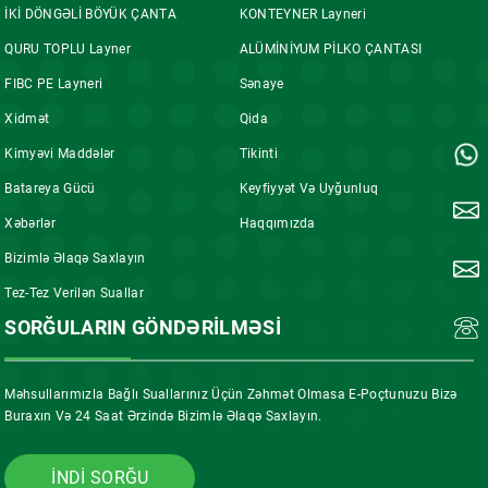
İKİ DÖNGƏLİ BÖYÜK ÇANTA
KONTEYNER Layneri
QURU TOPLU Layner
ALÜMİNİYUM PİLKO ÇANTASI
FIBC PE Layneri
Sənaye
Xidmət
Qida
Kimyəvi Maddələr
Tikinti
Batareya Gücü
Keyfiyyət Və Uyğunluq
Xəbərlər
Haqqımızda
Bizimlə Əlaqə Saxlayın
Tez-Tez Verilən Suallar
SORĞULARIN GÖNDƏRILMƏSI
Məhsullarımızla Bağlı Suallarınız Üçün Zəhmət Olmasa E-Poçtunuzu Bizə
Buraxın Və 24 Saat Ərzində Bizimlə Əlaqə Saxlayın.
INDI SORĞU