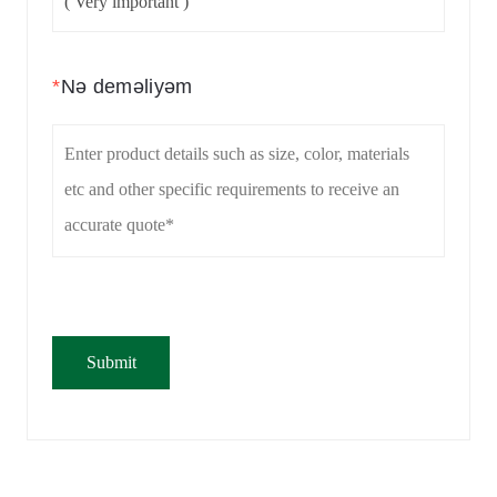
*
Nə deməliyəm