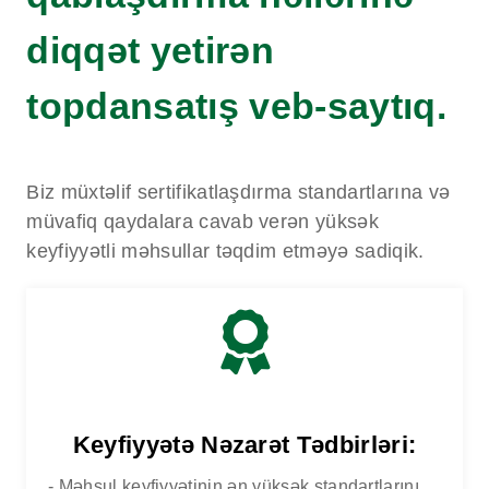
diqqət yetirən
topdansatış veb-saytıq.
Biz müxtəlif sertifikatlaşdırma standartlarına və
müvafiq qaydalara cavab verən yüksək
keyfiyyətli məhsullar təqdim etməyə sadiqik.
Keyfiyyətə Nəzarət Tədbirləri:
- Məhsul keyfiyyətinin ən yüksək standartlarını