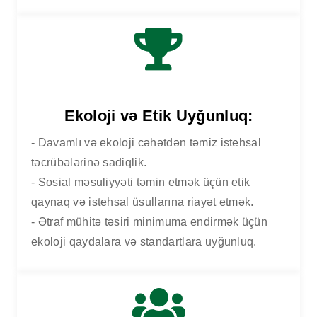
Ekoloji və Etik Uyğunluq:
- Davamlı və ekoloji cəhətdən təmiz istehsal
təcrübələrinə sadiqlik.
- Sosial məsuliyyəti təmin etmək üçün etik
EV
KEYFIYYƏT VƏ UYĞUNLUQ
qaynaq və istehsal üsullarına riayət etmək.
- Ətraf mühitə təsiri minimuma endirmək üçün
ekoloji qaydalara və standartlara uyğunluq.