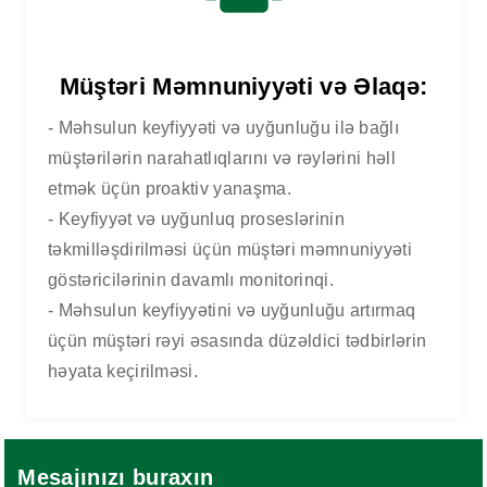
Müştəri Məmnuniyyəti və Əlaqə:
- Məhsulun keyfiyyəti və uyğunluğu ilə bağlı
müştərilərin narahatlıqlarını və rəylərini həll
etmək üçün proaktiv yanaşma.
- Keyfiyyət və uyğunluq proseslərinin
təkmilləşdirilməsi üçün müştəri məmnuniyyəti
göstəricilərinin davamlı monitorinqi.
- Məhsulun keyfiyyətini və uyğunluğu artırmaq
üçün müştəri rəyi əsasında düzəldici tədbirlərin
həyata keçirilməsi.
Mesajınızı buraxın