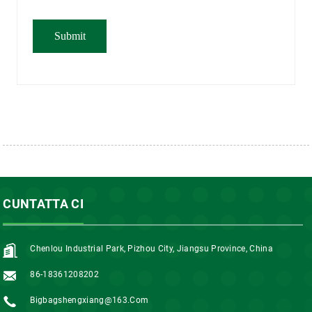
CUNTATTA CI
Chenlou Industrial Park, Pizhou City, Jiangsu Province, China
86-18361208202
Bigbagshengxiang@163.com