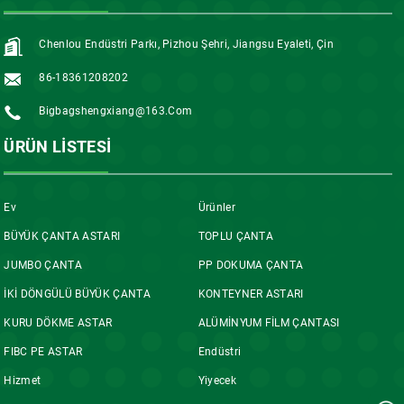
Chenlou Endüstri Parkı, Pizhou Şehri, Jiangsu Eyaleti, Çin
86-18361208202
Bigbagshengxiang@163.com
ÜRÜN LISTESI
Ev
Ürünler
BÜYÜK ÇANTA ASTARI
TOPLU ÇANTA
JUMBO ÇANTA
PP DOKUMA ÇANTA
İKİ DÖNGÜLÜ BÜYÜK ÇANTA
KONTEYNER ASTARI
KURU DÖKME ASTAR
ALÜMİNYUM FİLM ÇANTASI
FIBC PE ASTAR
Endüstri
Hizmet
Yiyecek