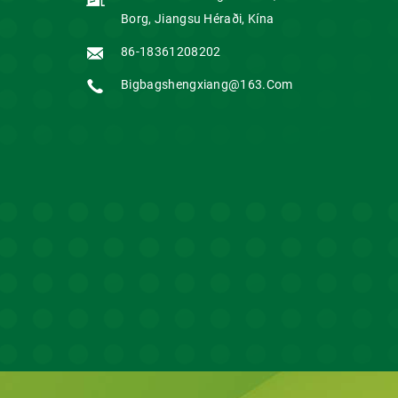
Borg, Jiangsu Héraði, Kína
86-18361208202
Bigbagshengxiang@163.com