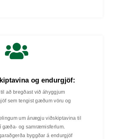
iptavina og endurgjöf:
 til að bregðast við áhyggjum
gjöf sem tengist gæðum vöru og
mælingum um ánægju viðskiptavina til
 í gæða- og samræmisferlum.
garaðgerða byggðar á endurgjöf