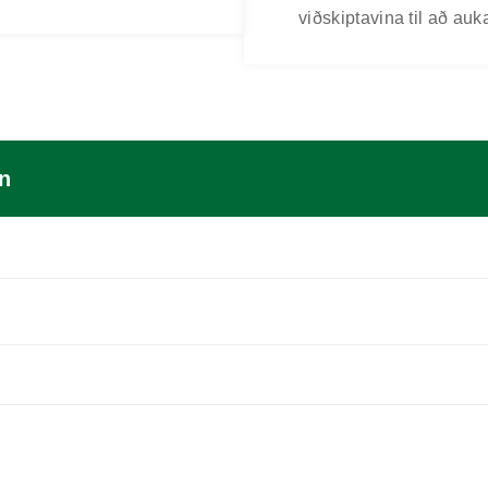
viðskiptavina til að a
ín