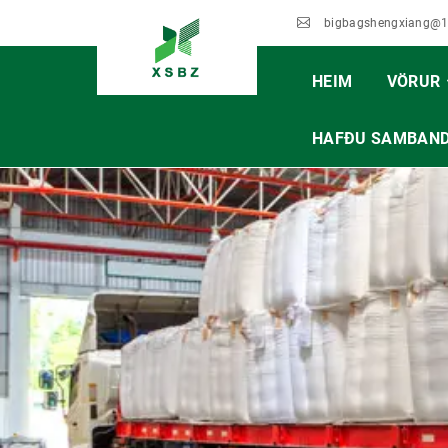
bigbagshengxiang@
HEIM
VÖRUR
HAFÐU SAMBAN