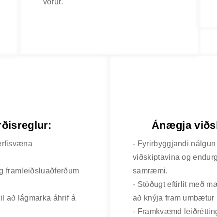
vörur.
ðisreglur:
Ánægja viðsk
erfisvæna
- Fyrirbyggjandi nálgun
viðskiptavina og endur
 og framleiðsluaðferðum
samræmi.
- Stöðugt eftirlit með 
til að lágmarka áhrif á
að knýja fram umbætur
- Framkvæmd leiðréttin