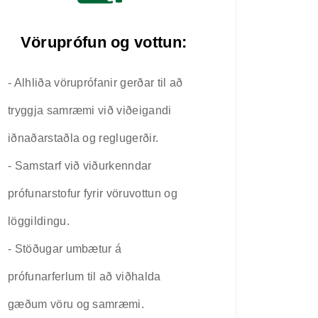
Vöruprófun og vottun:
- Alhliða vöruprófanir gerðar til að
tryggja samræmi við viðeigandi
iðnaðarstaðla og reglugerðir.
- Samstarf við viðurkenndar
prófunarstofur fyrir vöruvottun og
löggildingu.
- Stöðugar umbætur á
prófunarferlum til að viðhalda
gæðum vöru og samræmi.