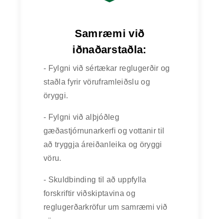
Samræmi við
iðnaðarstaðla:
- Fylgni við sértækar reglugerðir og
staðla fyrir vöruframleiðslu og
öryggi.
- Fylgni við alþjóðleg
gæðastjórnunarkerfi og vottanir til
að tryggja áreiðanleika og öryggi
vöru.
- Skuldbinding til að uppfylla
forskriftir viðskiptavina og
reglugerðarkröfur um samræmi við