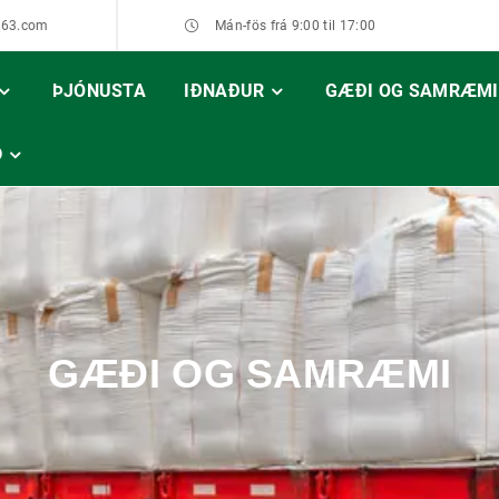
163.com
Mán-fös frá 9:00 til 17:00
ÞJÓNUSTA
IÐNAÐUR
GÆÐI OG SAMRÆMI
D
GÆÐI OG SAMRÆMI