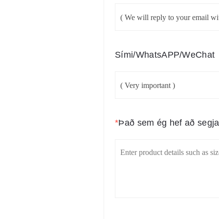
Sími/WhatsAPP/WeChat
*
Það sem ég hef að segj