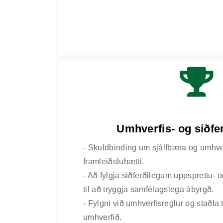
Umhverfis- og siðfer
- Skuldbinding um sjálfbæra og umhv
framleiðsluhætti.
- Að fylgja siðferðilegum uppsprettu-
til að tryggja samfélagslega ábyrgð.
- Fylgni við umhverfisreglur og staðla 
umhverfið.
HEIM
GÆÐI OG SAMRÆMI