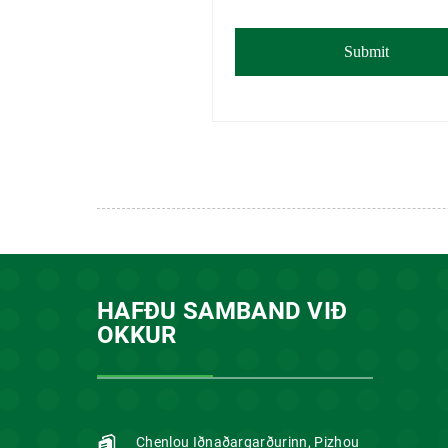
HAFÐU SAMBAND VIÐ
OKKUR
Chenlou Iðnaðargarðurinn, Pizhou