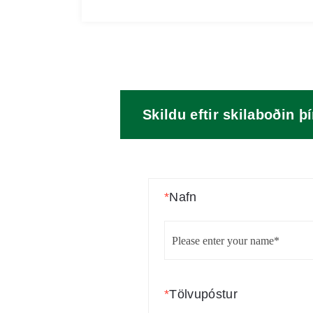
Skildu eftir skilaboðin þ
*
Nafn
*
Tölvupóstur