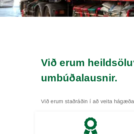
Við erum heildsöl
umbúðalausnir.
Við erum staðráðin í að veita hágæða 