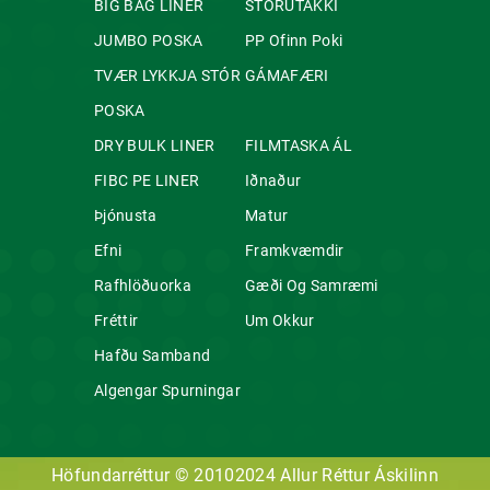
BIG BAG LINER
STÓRUTAKKI
JUMBO POSKA
PP Ofinn Poki
TVÆR LYKKJA STÓR
GÁMAFÆRI
POSKA
DRY BULK LINER
FILMTASKA ÁL
FIBC PE LINER
Iðnaður
Þjónusta
Matur
Efni
Framkvæmdir
Rafhlöðuorka
Gæði Og Samræmi
Fréttir
Um Okkur
Hafðu Samband
Algengar Spurningar
Höfundarréttur © 20102024
Allur Réttur Áskilinn