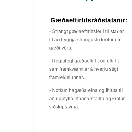
Gæðaeftirlitsráðstafanir:
- Strangt gæðaeftirlitsferli til staðar
til að tryggja ströngustu kröfur um
gæði vöru.
- Reglulegt gæðaeftirlit og eftirlit
sem framkvæmt er á hverju stigi
framleiðslunnar.
- Notkun hágæða efna og íhluta til
að uppfylla iðnaðarstaðla og kröfur
viðskiptavina.