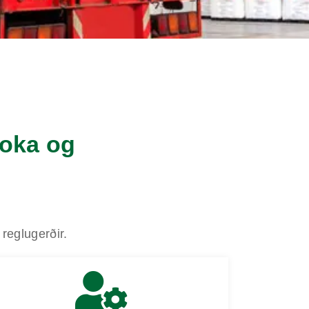
poka og
reglugerðir.