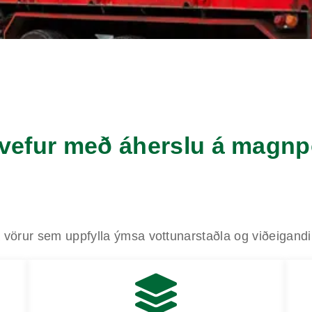
uvefur með áherslu á magn
vörur sem uppfylla ýmsa vottunarstaðla og viðeigandi 