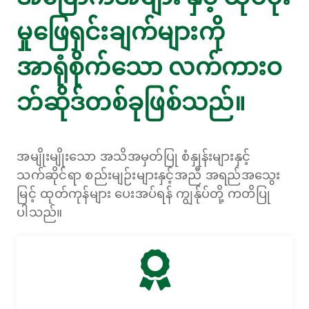
မှုဖြေရှင်းချက်များကို
အာရုံစိုက်သော လက်ကားဝ
ဘ်ဆိုဒ်တစ်ခုဖြစ်သည်။
အမျိုးမျိုးသော အသိအမှတ်ပြု စံနှုန်းများနှင့်
သက်ဆိုင်ရာ စည်းမျဉ်းများနှင့်အညီ အရည်အသွေး
မြင့် ထုတ်ကုန်များ ပေးအပ်ရန် ကျွန်ုပ်တို့ ကတိပြု
ပါသည်။