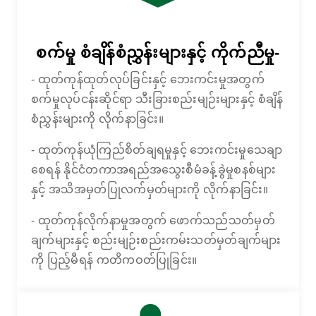
စက်မှု စံချိန်စံညွှန်းများနှင့် ကိုက်ညီမှု-
- ထုတ်ကုန်ထုတ်လုပ်ခြင်းနှင့် ဘေးကင်းမှုအတွက်
စက်မှုလုပ်ငန်းဆိုင်ရာ သီးခြားစည်းမျဉ်းများနှင့် စံချိန်
စံညွှန်းများကို လိုက်နာခြင်း။
- ထုတ်ကုန်ယုံကြည်စိတ်ချရမှုနှင့် ဘေးကင်းမှုသေချာ
စေရန် နိုင်ငံတကာအရည်အသွေးစီမံခန့်ခွဲမှုစနစ်များ
နှင့် အသိအမှတ်ပြုလက်မှတ်များကို လိုက်နာခြင်း။
- ထုတ်ကုန်လိုက်နာမှုအတွက် ဖောက်သည်သတ်မှတ်
ချက်များနှင့် စည်းမျဉ်းစည်းကမ်းသတ်မှတ်ချက်များ
ကို ပြည့်မီရန် ကတိကဝတ်ပြုခြင်း။