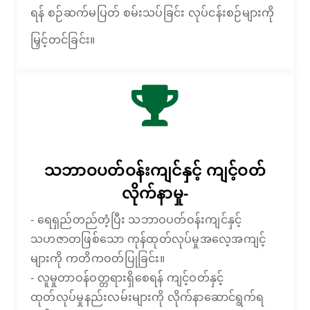
ရန် စဉ်ဆက်မပြတ် စမ်းသပ်ခြင်း လုပ်ငန်းစဉ်များကို
မြှင့်တင်ခြင်း။
သဘာဝပတ်ဝန်းကျင်နှင့် ကျင့်ဝတ်
လိုက်နာမှု-
- ရေရှည်တည်တံ့ပြီး သဘာဝပတ်ဝန်းကျင်နှင့်
သဟဇာတဖြစ်သော ကုန်ထုတ်လုပ်မှုအလေ့အကျင့်
များကို ကတိကဝတ်ပြုခြင်း။
- လူမှုတာဝန်ဝတ္တရားရှိစေရန် ကျင့်ဝတ်နှင့်
အိမ်
အရည်အသွေးနှင့် လိုက်နာမှု
ထုတ်လုပ်မှုနည်းလမ်းများကို လိုက်နာဆောင်ရွက်ရ