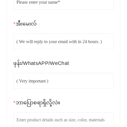
*
အီးမေးလ်
ဖုန်း/WhatsAPP/WeChat
*
ဘာပြောစရာရှိလို့လဲ။