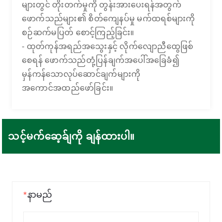
များတွင် တိုးတက်မှုကို တွန်းအားပေးရန်အတွက်
ဖောက်သည်များ၏ စိတ်ကျေနပ်မှု မက်ထရစ်များကို
စဉ်ဆက်မပြတ် စောင့်ကြည့်ခြင်း။
- ထုတ်ကုန်အရည်အသွေးနှင့် လိုက်လျောညီထွေဖြစ်
စေရန် ဖောက်သည်တုံ့ပြန်ချက်အပေါ်အခြေခံ၍
မှန်ကန်သောလုပ်ဆောင်ချက်များကို
အကောင်အထည်ဖော်ခြင်း။
သင့်မက်ဆေ့ခ်ျကို ချန်ထားပါ။
*
နာမည်