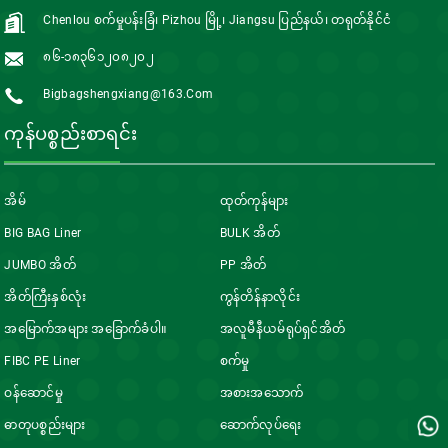
Chenlou စက်မှုပန်းခြံ၊ Pizhou မြို့၊ Jiangsu ပြည်နယ်၊ တရုတ်နိုင်ငံ
၈၆-၁၈၃၆၁၂၀၈၂၀၂
Bigbagshengxiang@163.com
ကုန်ပစ္စည်းစာရင်း
အိမ်
ထုတ်ကုန်များ
BIG BAG Liner
BULK အိတ်
JUMBO အိတ်
PP အိတ်
အိတ်ကြီးနှစ်လုံး
ကွန်တိန်နာလိုင်း
အမြောက်အများ အခြောက်ခံပါ။
အလူမီနီယမ်ရုပ်ရှင်အိတ်
FIBC PE Liner
စက်မှု
ဝန်ဆောင်မှု
အစားအသောက်
ဓာတုပစ္စည်းများ
ဆောက်လုပ်ရေး