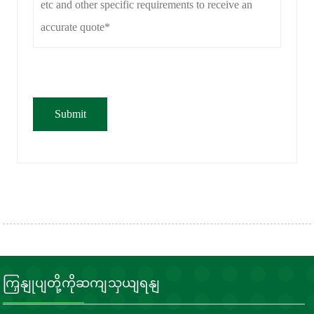
ကြှနျုပျတို့ကိုဆကျသှယျရနျ