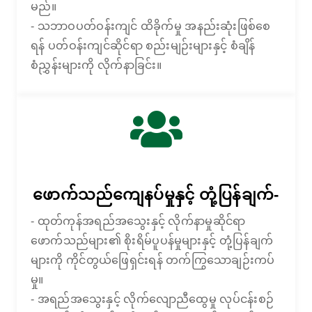
မည်။
- သဘာဝပတ်ဝန်းကျင် ထိခိုက်မှု အနည်းဆုံးဖြစ်စေ
ရန် ပတ်ဝန်းကျင်ဆိုင်ရာ စည်းမျဉ်းများနှင့် စံချိန်
စံညွှန်းများကို လိုက်နာခြင်း။
ဖောက်သည်ကျေနပ်မှုနှင့် တုံ့ပြန်ချက်-
- ထုတ်ကုန်အရည်အသွေးနှင့် လိုက်နာမှုဆိုင်ရာ
ဖောက်သည်များ၏ စိုးရိမ်ပူပန်မှုများနှင့် တုံ့ပြန်ချက်
များကို ကိုင်တွယ်ဖြေရှင်းရန် တက်ကြွသောချဉ်းကပ်
မှု။
- အရည်အသွေးနှင့် လိုက်လျောညီထွေမှု လုပ်ငန်းစဉ်