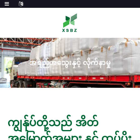
အရည်အသွေးနှင့် လိုက်နာမှု
ကျွန်ုပ်တို့သည် အိတ်
အမြောက်အများ နှင့် ထုပ်ပိုး