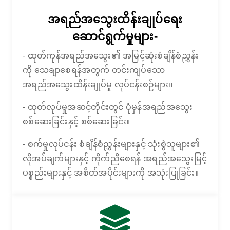
အရည်အသွေးထိန်းချုပ်ရေး
ဆောင်ရွက်မှုများ-
- ထုတ်ကုန်အရည်အသွေး၏ အမြင့်ဆုံးစံချိန်စံညွှန်း
ကို သေချာစေရန်အတွက် တင်းကျပ်သော
အရည်အသွေးထိန်းချုပ်မှု လုပ်ငန်းစဉ်များ။
- ထုတ်လုပ်မှုအဆင့်တိုင်းတွင် ပုံမှန်အရည်အသွေး
စစ်ဆေးခြင်းနှင့် စစ်ဆေးခြင်း။
- စက်မှုလုပ်ငန်း စံချိန်စံညွှန်းများနှင့် သုံးစွဲသူများ၏
လိုအပ်ချက်များနှင့် ကိုက်ညီစေရန် အရည်အသွေးမြင့်
ပစ္စည်းများနှင့် အစိတ်အပိုင်းများကို အသုံးပြုခြင်း။