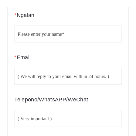
*
Ngalan
*
Email
Telepono/WhatsAPP/WeChat