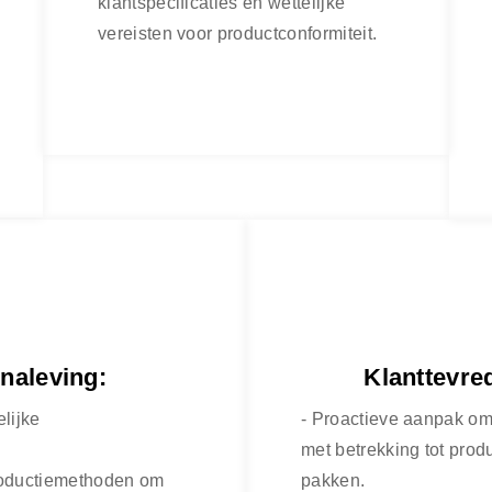
klantspecificaties en wettelijke
vereisten voor productconformiteit.
 naleving:
Klanttevre
lijke
- Proactieve aanpak om
met betrekking tot prod
productiemethoden om
pakken.