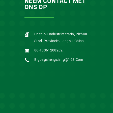
NEEM CONTACT MET
ONS OP
Chenlou-Industrieterrein, Pizhou-
Stad, Provincie Jiangsu, China
86-18361208202
Bigbagshengxiang@163.com