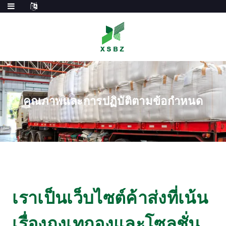
คุณภาพและการปฏิบัติตามข้อกำหนด
เราเป็นเว็บไซต์ค้าส่งที่เน้น
เรื่องถุงเทกองและโซลูชั่น