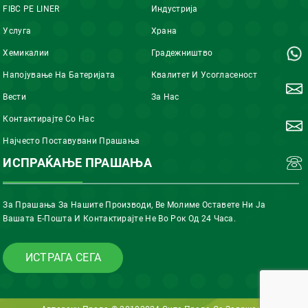
FIBC PE LINER
Индустрија
Услуга
Храна
Хемикалии
Градежништво
Напојување На Батеријата
Квалитет И Усогласеност
Вести
За Нас
Контактирајте Со Нас
Најчесто Поставувани Прашања
ИСПРАЌАЊЕ ПРАШАЊА
За Прашања За Нашите Производи, Ве Молиме Оставете Ни Ја
Вашата Е-Пошта И Контактирајте Не Во Рок Од 24 Часа.
ИСТРАГА СЕГА