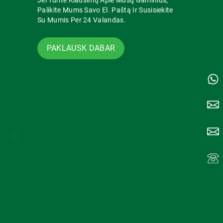
Jei Turite Klausimų Apie Mūsų Gaminius,
Palikite Mums Savo El. Paštą Ir Susisiekite
Su Mumis Per 24 Valandas.
PAKLAUSK DABAR