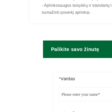
- Aplinkosaugos taisyklių ir standartų 
PRADŽIA
KOKYBĖ IR ATITIKTIS
sumažinti poveikį aplinkai.
Palikite savo žinutę
*
Vardas