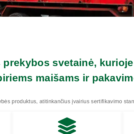
prekybos svetainė, kurioje
biriems maišams ir pakavi
bės produktus, atitinkančius įvairius sertifikavimo sta