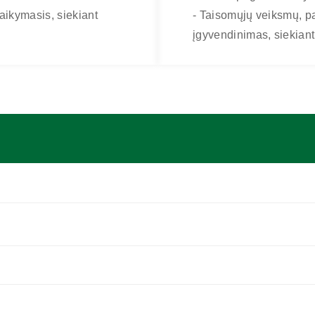
laikymasis, siekiant
- Taisomųjų veiksmų, pag
įgyvendinimas, siekiant 