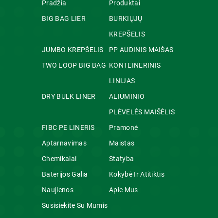
Pradžia
Produktai
BIG BAG LIER
BURKIŲJŲ
KREPŠELIS
JUMBO KREPŠELIS
PP AUDINIS MAIŠAS
TWO LOOP BIG BAG
KONTEINERINIS
LINIJAS
DRY BULK LINER
ALIUMINIO
PLĖVELĖS MAIŠĖLIS
FIBC PE LINERIS
Pramonė
Aptarnavimas
Maistas
Chemikalai
Statyba
Baterijos Galia
Kokybė Ir Atitiktis
Naujienos
Apie Mus
Susisiekite Su Mumis