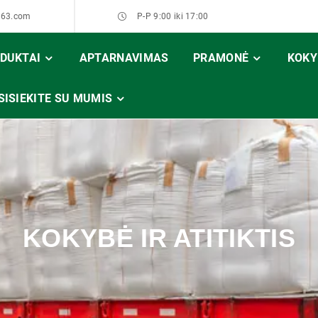
163.com
P-P 9:00 iki 17:00
DUKTAI
APTARNAVIMAS
PRAMONĖ
KOKYB
SISIEKITE SU MUMIS
KOKYBĖ IR ATITIKTIS