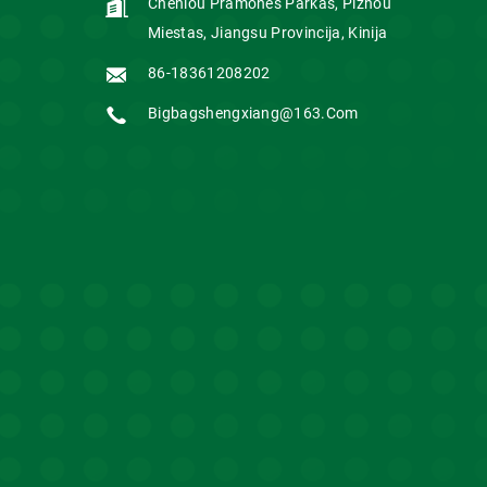
Chenlou Pramonės Parkas, Pizhou
Miestas, Jiangsu Provincija, Kinija
86-18361208202
Bigbagshengxiang@163.com