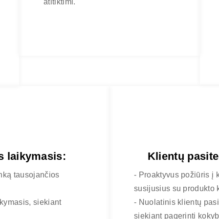
atitiktimi.
s laikymasis:
Klientų pasite
linką tausojančios
- Proaktyvus požiūris į 
susijusius su produkto k
kymasis, siekiant
- Nuolatinis klientų pas
siekiant pagerinti kokybę