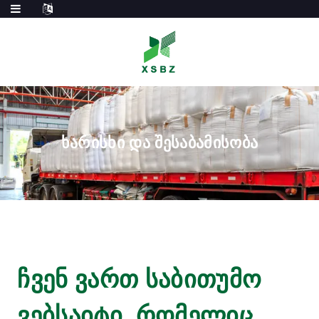
ᲮᲐᲠᲘᲡᲮᲘ ᲓᲐ ᲨᲔᲡᲐᲑᲐᲛᲘᲡᲝᲑᲐ
ჩვენ ვართ საბითუმო
ვებსაიტი, რომელიც