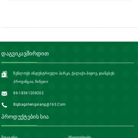
ᲓᲐᲒᲕᲘᲙᲐᲕᲨᲘᲠᲓᲘᲗ
Ჩენლოუს Ინდუსტრიული Პარკი, Ქალაქი Პიჟოუ, Ჯიანგსუს
Პროვინცია, Ჩინეთი
86-18361208202
Bigbagshengxiang@163.com
ᲞᲠᲝᲓᲣᲥᲢᲔᲑᲘᲡ ᲡᲘᲐ
Მთავარი
Პროდუქტები